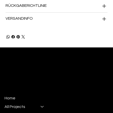
RÜCKGABERICHTLINIE
VERSANDINFO
Werkhalle
Woodwork & Geometric Art
Mail:
werkhalle@icloud.com
Tel: 0170 81 91 058
Rotterdamer Str. 5
68219 Mannheim
Home
All Projects